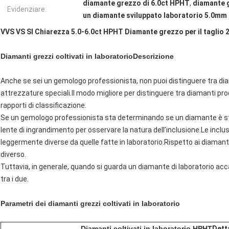
diamante grezzo di 6.0ct HPHT
,
diamante 
Evidenziare:
un diamante sviluppato laboratorio 5.0mm d
VVS VS SI Chiarezza 5.0-6.0ct HPHT Diamante grezzo per il taglio 2
Diamanti grezzi coltivati in laboratorio
Descrizione
Anche se sei un gemologo professionista, non puoi distinguere tra diam
attrezzature speciali.Il modo migliore per distinguere tra diamanti prod
rapporti di classificazione.
Se un gemologo professionista sta determinando se un diamante è stato
lente di ingrandimento per osservare la natura dell'inclusione.Le incl
leggermente diverse da quelle fatte in laboratorio.Rispetto ai diamanti s
diverso.
Tuttavia, in generale, quando si guarda un diamante di laboratorio ac
tra i due.
Parametri dei diamanti grezzi coltivati in laboratorio
Diamanti coltivati in laboratorio HPHT
Dett