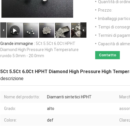
Quantità di ordin
Prezzo:
Imballaggi partico
Tempi di conseg
Termini di pagam
Grande immagine :
5Ct 5.5Ct 6.0Ct HPHT
Capacità di alim
Diamond High Pressure High Temperature
Contatto
ruvido 5.0mm - 20.0mm
5Ct 5.5Ct 6.0Ct HPHT Diamond High Pressure High Temper
descrizione
Nome del prodotto:
Diamanti sintetici HPHT
March
Grado:
alto
assor
Colore:
def
Clare