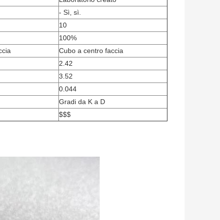
- Sì, sì.
10
100%
ccia
Cubo a centro faccia
2.42
3.52
0.044
Gradi da K a D
$$$