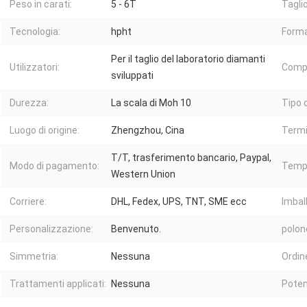
Peso in carati:
5 - 6T
Taglio
Tecnologia:
hpht
Forma
Per il taglio del laboratorio diamanti
Utilizzatori:
Comp
sviluppati
Durezza:
La scala di Moh 10
Tipo d
Luogo di origine:
Zhengzhou, Cina
Termi
T/T, trasferimento bancario, Paypal,
Modo di pagamento:
Tempi
Western Union
Corriere:
DHL, Fedex, UPS, TNT, SME ecc
Imbal
Personalizzazione:
Benvenuto.
polon
Simmetria:
Nessuna
Ordin
Trattamenti applicati:
Nessuna
Pote