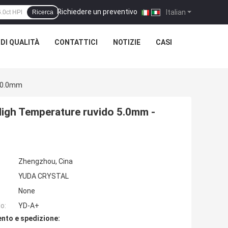
Richiedere un preventivo
|
Italian
Ricerca
DI QUALITÀ
CONTATTICI
NOTIZIE
CASI
 20.0mm
High Temperature ruvido 5.0mm -
Zhengzhou, Cina
YUDA CRYSTAL
None
o:
YD-A+
nto e spedizione: