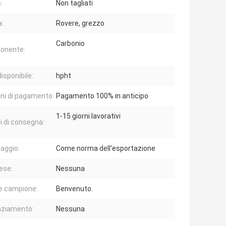
:
Non tagliati
:
Rovere, grezzo
Carbonio
onente:
isponibile:
hpht
ni di pagamento:
Pagamento 100% in anticipo
1-15 giorni lavorativi
 di consegna:
laggio:
Come norma dell'esportazione
ese:
Nessuna
e campione:
Benvenuto.
nziamento:
Nessuna