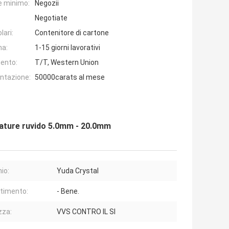
e minimo:
Negozii
Negotiate
lari:
Contenitore di cartone
na:
1-15 giorni lavorativi
ento:
T/T, Western Union
entazione:
50000carats al mese
ature ruvido 5.0mm - 20.0mm
io:
Yuda Crystal
timento:
- Bene.
zza:
VVS CONTRO IL SI