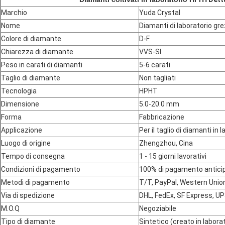
Marchio
Yuda Crystal
Nome
Diamanti di laboratorio gre
Colore di diamante
D-F
Chiarezza di diamante
VVS-SI
Peso in carati di diamanti
5-6 carati
Taglio di diamante
Non tagliati
Tecnologia
HPHT
Dimensione
5.0-20.0 mm
Forma
Fabbricazione
Applicazione
Per il taglio di diamanti in 
Luogo di origine
Zhengzhou, Cina
Tempo di consegna
1 - 15 giorni lavorativi
Condizioni di pagamento
100% di pagamento antici
Metodi di pagamento
T/T, PayPal, Western Union
Via di spedizione
DHL, FedEx, SF Express, U
M.O.Q
Negoziabile
Tipo di diamante
Sintetico (creato in labora