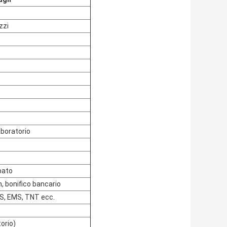
zzi
laboratorio
pato
, bonifico bancario
PS, EMS, TNT ecc.
torio)