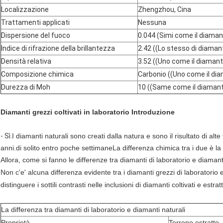
Localizzazione
Zhengzhou, Cina
Trattamenti applicati
Nessuna
Dispersione del fuoco
0.044 (Simi come il diaman
Indice di rifrazione della brillantezza
2.42 ((Lo stesso di diaman
Densità relativa
3.52 ((Uno come il diamant
Composizione chimica
Carbonio ((Uno come il di
Durezza di Moh
10 ((Same come il diamant
Diamanti grezzi coltivati in laboratorio
Introduzione
- Sì.
I diamanti naturali sono creati dalla natura e sono il risultato di alt
anni.di solito entro poche settimaneLa differenza chimica tra i due è la
Allora, come si fanno le differenze tra diamanti di laboratorio e diamant
Non c'e' alcuna differenza evidente tra i diamanti grezzi di laboratorio e
distinguere i sottili contrasti nelle inclusioni di diamanti coltivati e estratt
La differenza tra diamanti di laboratorio e diamanti naturali
Proprietà
Terreno estratto