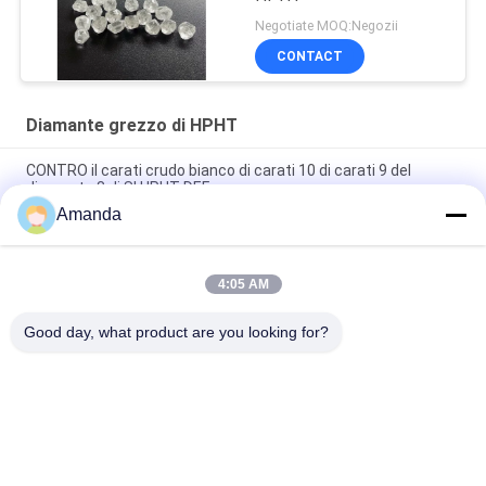
Negotiate MOQ:Negozii
CONTACT
Diamante grezzo di HPHT
CONTRO il carati crudo bianco di carati 10 di carati 9 del
diamante 8 di SI HPHT DEF
Amanda
7,0 SI del diamante grezzo di carati HPHT di carati 8,0 di carati
7,5 CONTRO colore di DEF
4:05 AM
Carati sintetico di carati 7 di carati 6,5 del diamante grezzo 6
di SI1 SI2 HPHT
Good day, what product are you looking for?
Categorie popolari
Tutti
Diamanti Sviluppati 
Diamanti Sviluppati 
Laboratorio Ruvido
Laboratorio Sciolto