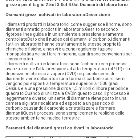
grezzo per il taglio 2.5ct 3.0ct 4.0ct Diamanti di laboratorio
Diamanti grezzi coltivati in laboratorio
Descrizione
I diamanti prodotti in laboratorio, come suggerisce il nome, sono
diamanti sintetici prodotti in laboratorio.Gestito secondo
rigorose linee guida e in un ambiente a pressione altamente
controllatoDato che il nucleo dei diamanti e' carbonio,i diamanti
fatti in laboratorio hanno esattamente le stesse proprietà
chimiche e fisiche, e non vi è alcuna regolamentazione
monopolistica nel settore minerario, quindi sono convenienti per
i consumatori.
I diamanti coltivati in laboratorio sono fabbricati con processi
avanzati come l'alta pressione ad alta temperatura (hPTP) e la
deposizione chimica a vapore (CVD).un piccolo seme di
diamante viene collocato in una forma di carbonio puroI semi
vengono poi esposti a temperature superiori a 1500 gradi
Celsius e a una pressione di circa 1,5 milioni di libbre per pollice
quadrato.Quando si utilizza la CVDIn questo caso, il processo è
leggermente diverso: un seme di diamante viene posto in una
camera sigillata riscaldata ed esposto a un gas ricco di
carbonio.causando il carbonio a cristallizzare e formare
diamantiQuesti processi sono semplicemente repliche dello
stesso ambiente nel nucleo terrestre.
Parametri dei diamanti grezzi coltivati in laboratorio