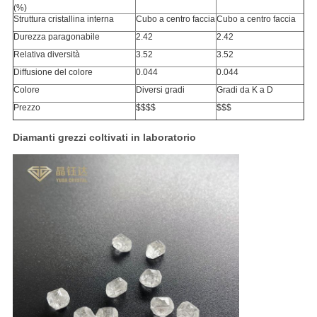
(%)
Struttura cristallina interna
Cubo a centro faccia
Cubo a centro faccia
Durezza paragonabile
2.42
2.42
Relativa diversità
3.52
3.52
Diffusione del colore
0.044
0.044
Colore
Diversi gradi
Gradi da K a D
Prezzo
$$$$
$$$
Diamanti grezzi coltivati in laboratorio