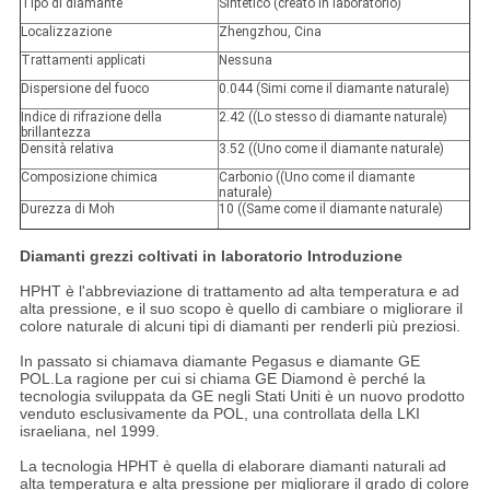
Tipo di diamante
Sintetico (creato in laboratorio)
Localizzazione
Zhengzhou, Cina
Trattamenti applicati
Nessuna
Dispersione del fuoco
0.044 (Simi come il diamante naturale)
Indice di rifrazione della
2.42 ((Lo stesso di diamante naturale)
brillantezza
Densità relativa
3.52 ((Uno come il diamante naturale)
Composizione chimica
Carbonio ((Uno come il diamante
naturale)
Durezza di Moh
10 ((Same come il diamante naturale)
Diamanti grezzi coltivati in laboratorio
Introduzione
HPHT è l'abbreviazione di trattamento ad alta temperatura e ad
alta pressione, e il suo scopo è quello di cambiare o migliorare il
colore naturale di alcuni tipi di diamanti per renderli più preziosi.
In passato si chiamava diamante Pegasus e diamante GE
POL.La ragione per cui si chiama GE Diamond è perché la
tecnologia sviluppata da GE negli Stati Uniti è un nuovo prodotto
venduto esclusivamente da POL, una controllata della LKI
israeliana, nel 1999.
La tecnologia HPHT è quella di elaborare diamanti naturali ad
alta temperatura e alta pressione per migliorare il grado di colore