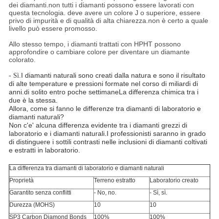
dei diamanti.non tutti i diamanti possono essere lavorati con
questa tecnologia. deve avere un colore J o superiore, essere
privo di impurità e di qualità di alta chiarezza.non è certo a quale
livello può essere promosso.
Allo stesso tempo, i diamanti trattati con HPHT possono
approfondire o cambiare colore per diventare un diamante
colorato.
I diamanti naturali sono creati dalla natura e sono il risultato
- Sì.
di alte temperature e pressioni formate nel corso di miliardi di
anni.di solito entro poche settimaneLa differenza chimica tra i
due è la stessa.
Allora, come si fanno le differenze tra diamanti di laboratorio e
diamanti naturali?
Non c'e' alcuna differenza evidente tra i diamanti grezzi di
laboratorio e i diamanti naturali.I professionisti saranno in grado
di distinguere i sottili contrasti nelle inclusioni di diamanti coltivati
e estratti in laboratorio.
La differenza tra diamanti di laboratorio e diamanti naturali
Proprietà
Terreno estratto
Laboratorio creato
Garantito senza conflitti
- No, no.
- Sì, sì.
Durezza (MOHS)
10
10
SP3 Carbon Diamond Bonds
100%
100%