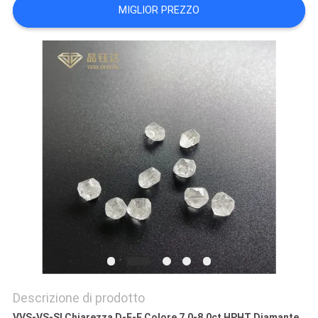
PRIVACY
MIGLIOR PREZZO
POLICY
Descrizione di prodotto
VVS-VS-SI Chiarezza D-E-F Colore 7.0-8.0ct HPHT Diamante