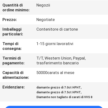
CONTROLLO
Quantità di
Negozii
ordine minimo:
DI
QUALITÀ
Prezzo:
Negotiate
Imballaggi
Contenitore di cartone
CONTATTICI
particolari:
Tempi di
1-15 giorni lavorativi
consegna:
NOTIZIE
Termini di
T/T, Western Union, Paypal,
pagamento:
trasferimento bancario
CASI
Capacità di
50000carats al mese
alimentazione:
MAPPA
Evidenziare:
,
diamante grezzo di 7.0ct HPHT
DEL
,
diamante grezzo di 7.5ct HPHT
SITO
Diamante non tagliato di carati di VVS 8