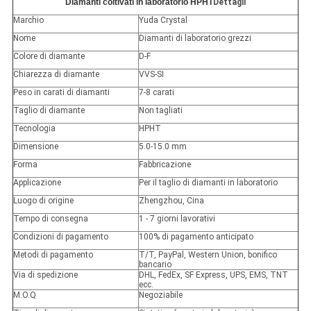
Diamanti coltivati in laboratorio HPHT
Dettagli
Marchio
Yuda Crystal
Nome
Diamanti di laboratorio grezzi
Colore di diamante
D-F
Chiarezza di diamante
VVS-SI
Peso in carati di diamanti
7-8 carati
Taglio di diamante
Non tagliati
Tecnologia
HPHT
Dimensione
5.0-15.0 mm
Forma
Fabbricazione
Applicazione
Per il taglio di diamanti in laboratorio
Luogo di origine
Zhengzhou, Cina
Tempo di consegna
1 - 7 giorni lavorativi
Condizioni di pagamento
100% di pagamento anticipato
Metodi di pagamento
T/T, PayPal, Western Union, bonifico
bancario
Via di spedizione
DHL, FedEx, SF Express, UPS, EMS, TNT
ecc.
M.O.Q
Negoziabile