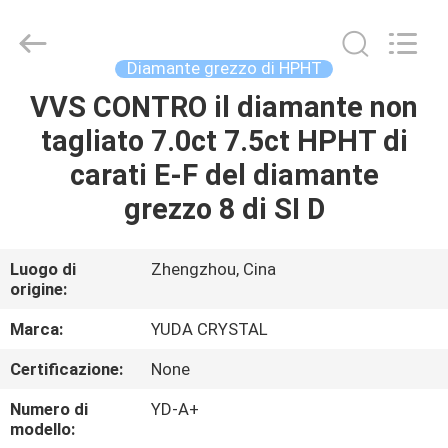
2026
Henan
Yuda
Crystal
Co.,Ltd.
Diamante grezzo di HPHT
All
Rights
Reserved.
VVS CONTRO il diamante non
CASA
tagliato 7.0ct 7.5ct HPHT di
PRODOTTI
carati E-F del diamante
grezzo 8 di SI D
CIRCA
NOI
Luogo di
Zhengzhou, Cina
origine:
GIRO
Marca:
YUDA CRYSTAL
DELLA
Certificazione:
None
FABBRICA
Numero di
YD-A+
modello: