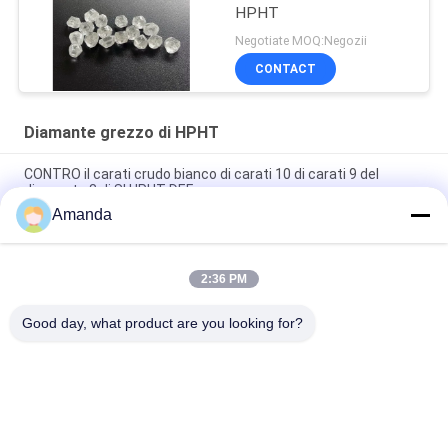
HPHT
Negotiate MOQ:Negozii
CONTACT
Diamante grezzo di HPHT
CONTRO il carati crudo bianco di carati 10 di carati 9 del
diamante 8 di SI HPHT DEF
Amanda
7,0 SI del diamante grezzo di carati HPHT di carati 8,0 di carati
7,5 CONTRO colore di DEF
2:36 PM
Carati sintetico di carati 7 di carati 6,5 del diamante grezzo 6
di SI1 SI2 HPHT
Good day, what product are you looking for?
Categorie popolari
Tutti
Diamanti Sviluppati 
Diamanti Sviluppati 
Laboratorio Ruvido
Laboratorio Sciolto