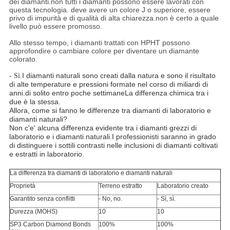
dei diamanti.non tutti i diamanti possono essere lavorati con
questa tecnologia. deve avere un colore J o superiore, essere
privo di impurità e di qualità di alta chiarezza.non è certo a quale
livello può essere promosso.
Allo stesso tempo, i diamanti trattati con HPHT possono
approfondire o cambiare colore per diventare un diamante
colorato.
I diamanti naturali sono creati dalla natura e sono il risultato
- Sì.
di alte temperature e pressioni formate nel corso di miliardi di
anni.di solito entro poche settimaneLa differenza chimica tra i
due è la stessa.
Allora, come si fanno le differenze tra diamanti di laboratorio e
diamanti naturali?
Non c'e' alcuna differenza evidente tra i diamanti grezzi di
laboratorio e i diamanti naturali.I professionisti saranno in grado
di distinguere i sottili contrasti nelle inclusioni di diamanti coltivati
e estratti in laboratorio.
La differenza tra diamanti di laboratorio e diamanti naturali
Proprietà
Terreno estratto
Laboratorio creato
Garantito senza conflitti
- No, no.
- Sì, sì.
Durezza (MOHS)
10
10
SP3 Carbon Diamond Bonds
100%
100%