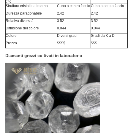
(%)
Struttura cristallina interna
Cubo a centro faccia
Cubo a centro faccia
Durezza paragonabile
2.42
2.42
Relativa diversità
3.52
3.52
Diffusione del colore
0.044
0.044
Colore
Diversi gradi
Gradi da K a D
Prezzo
$$$$
$$$
Diamanti grezzi coltivati in laboratorio