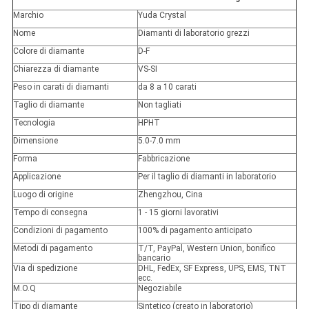
Marchio
Yuda Crystal
Nome
Diamanti di laboratorio grezzi
Colore di diamante
D-F
Chiarezza di diamante
VS-SI
Peso in carati di diamanti
da 8 a 10 carati
Taglio di diamante
Non tagliati
Tecnologia
HPHT
Dimensione
5.0-7.0 mm
Forma
Fabbricazione
Applicazione
Per il taglio di diamanti in laboratorio
Luogo di origine
Zhengzhou, Cina
Tempo di consegna
1 - 15 giorni lavorativi
Condizioni di pagamento
100% di pagamento anticipato
Metodi di pagamento
T/T, PayPal, Western Union, bonifico
bancario
Via di spedizione
DHL, FedEx, SF Express, UPS, EMS, TNT
ecc.
M.O.Q
Negoziabile
Tipo di diamante
Sintetico (creato in laboratorio)