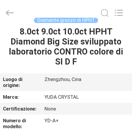
2026
Henan
Yuda
Crystal
Co.,Ltd.
Diamante grezzo di HPHT
All
Rights
Reserved.
8.0ct 9.0ct 10.0ct HPHT
CASA
Diamond Big Size sviluppato
PRODOTTI
laboratorio CONTRO colore di
SI D F
CIRCA
NOI
Luogo di
Zhengzhou, Cina
origine:
GIRO
Marca:
YUDA CRYSTAL
DELLA
Certificazione:
None
FABBRICA
Numero di
YD-A+
modello: