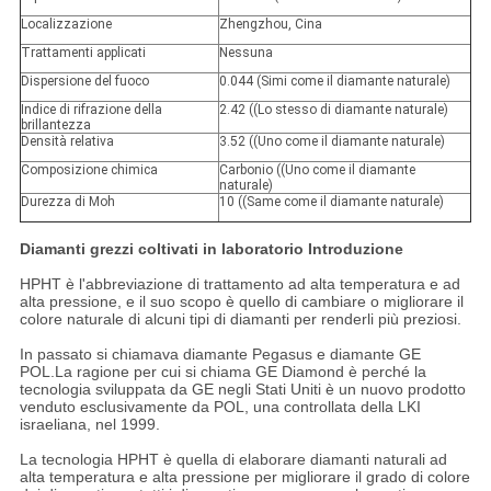
Localizzazione
Zhengzhou, Cina
Trattamenti applicati
Nessuna
Dispersione del fuoco
0.044 (Simi come il diamante naturale)
Indice di rifrazione della
2.42 ((Lo stesso di diamante naturale)
brillantezza
Densità relativa
3.52 ((Uno come il diamante naturale)
Composizione chimica
Carbonio ((Uno come il diamante
naturale)
Durezza di Moh
10 ((Same come il diamante naturale)
Diamanti grezzi coltivati in laboratorio
Introduzione
HPHT è l'abbreviazione di trattamento ad alta temperatura e ad
alta pressione, e il suo scopo è quello di cambiare o migliorare il
colore naturale di alcuni tipi di diamanti per renderli più preziosi.
In passato si chiamava diamante Pegasus e diamante GE
POL.La ragione per cui si chiama GE Diamond è perché la
tecnologia sviluppata da GE negli Stati Uniti è un nuovo prodotto
venduto esclusivamente da POL, una controllata della LKI
israeliana, nel 1999.
La tecnologia HPHT è quella di elaborare diamanti naturali ad
alta temperatura e alta pressione per migliorare il grado di colore