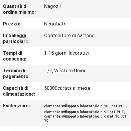
CONTROLLO
Quantità di
Negozii
ordine minimo:
DI
QUALITÀ
Prezzo:
Negotiate
Imballaggi
Contenitore di cartone
CONTATTICI
particolari:
Tempi di
1-15 giorni lavorativi
consegna:
NOTIZIE
Termini di
T/T, Western Union
pagamento:
CASI
Capacità di
50000carats al mese
alimentazione:
MAPPA
Evidenziare:
,
diamante sviluppato laboratorio di 10.0ct HPHT
DEL
,
diamante sviluppato laboratorio di 9.0ct HPHT
SITO
diamante sviluppato laboratorio di carati 10.0ct
10