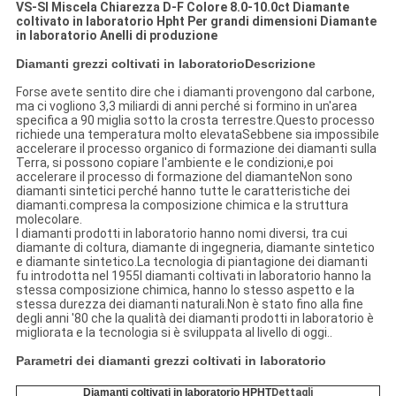
VS-SI Miscela Chiarezza D-F Colore 8.0-10.0ct Diamante
coltivato in laboratorio Hpht Per grandi dimensioni Diamante
in laboratorio Anelli di produzione
Diamanti grezzi coltivati in laboratorio
Descrizione
Forse avete sentito dire che i diamanti provengono dal carbone,
ma ci vogliono 3,3 miliardi di anni perché si formino in un'area
specifica a 90 miglia sotto la crosta terrestre.Questo processo
richiede una temperatura molto elevataSebbene sia impossibile
accelerare il processo organico di formazione dei diamanti sulla
Terra, si possono copiare l'ambiente e le condizioni,e poi
accelerare il processo di formazione del diamanteNon sono
diamanti sintetici perché hanno tutte le caratteristiche dei
diamanti.compresa la composizione chimica e la struttura
molecolare.
I diamanti prodotti in laboratorio hanno nomi diversi, tra cui
diamante di coltura, diamante di ingegneria, diamante sintetico
e diamante sintetico.La tecnologia di piantagione dei diamanti
fu introdotta nel 1955I diamanti coltivati in laboratorio hanno la
stessa composizione chimica, hanno lo stesso aspetto e la
stessa durezza dei diamanti naturali.Non è stato fino alla fine
degli anni '80 che la qualità dei diamanti prodotti in laboratorio è
migliorata e la tecnologia si è sviluppata al livello di oggi..
Parametri dei diamanti grezzi coltivati in laboratorio
Diamanti coltivati in laboratorio HPHT
Dettagli