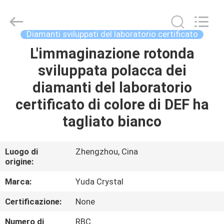
2026
Henan
Yuda
Crystal
Co.,Ltd.
Diamanti sviluppati del laboratorio certificato
All
Rights
Reserved.
L'immaginazione rotonda
CASA
sviluppata polacca dei
PRODOTTI
diamanti del laboratorio
certificato di colore di DEF ha
CIRCA
tagliato bianco
NOI
Luogo di
Zhengzhou, Cina
origine:
GIRO
DELLA
Marca:
Yuda Crystal
FABBRICA
Certificazione:
None
Numero di
RBC