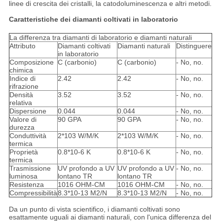
linee di crescita dei cristalli, la catodoluminescenza e altri metodi.
Caratteristiche dei diamanti coltivati in laboratorio
La differenza tra diamanti di laboratorio e diamanti naturali
Attributo
Diamanti coltivati
Diamanti naturali
Distinguere
in laboratorio
Composizione
C (carbonio)
C (carbonio)
- No, no.
chimica
Indice di
2.42
2.42
- No, no.
rifrazione
Densità
3.52
3.52
- No, no.
relativa
Dispersione
0.044
0.044
- No, no.
Valore di
90 GPA
90 GPA
- No, no.
durezza
Conduttività
2*103 W/M/K
2*103 W/M/K
- No, no.
termica
Proprietà
0.8*10-6 K
0.8*10-6 K
- No, no.
termica
Trasmissione
UV profondo a UV
UV profondo a UV
- No, no.
luminosa
lontano TR
lontano TR
Resistenza
1016 OHM-CM
1016 OHM-CM
- No, no.
Compressibilità
8.3*10-13 M2/N
8.3*10-13 M2/N
- No, no.
Da un punto di vista scientifico, i diamanti coltivati sono
esattamente uguali ai diamanti naturali, con l'unica differenza del