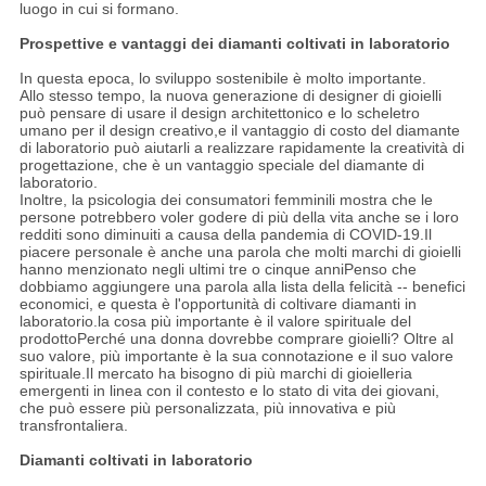
luogo in cui si formano.
Prospettive e vantaggi dei diamanti coltivati in laboratorio
In questa epoca, lo sviluppo sostenibile è molto importante.
Allo stesso tempo, la nuova generazione di designer di gioielli
può pensare di usare il design architettonico e lo scheletro
umano per il design creativo,e il vantaggio di costo del diamante
di laboratorio può aiutarli a realizzare rapidamente la creatività di
progettazione, che è un vantaggio speciale del diamante di
laboratorio.
Inoltre, la psicologia dei consumatori femminili mostra che le
persone potrebbero voler godere di più della vita anche se i loro
redditi sono diminuiti a causa della pandemia di COVID-19.Il
piacere personale è anche una parola che molti marchi di gioielli
hanno menzionato negli ultimi tre o cinque anniPenso che
dobbiamo aggiungere una parola alla lista della felicità -- benefici
economici, e questa è l'opportunità di coltivare diamanti in
laboratorio.la cosa più importante è il valore spirituale del
prodottoPerché una donna dovrebbe comprare gioielli? Oltre al
suo valore, più importante è la sua connotazione e il suo valore
spirituale.Il mercato ha bisogno di più marchi di gioielleria
emergenti in linea con il contesto e lo stato di vita dei giovani,
che può essere più personalizzata, più innovativa e più
transfrontaliera.
Diamanti coltivati in laboratorio