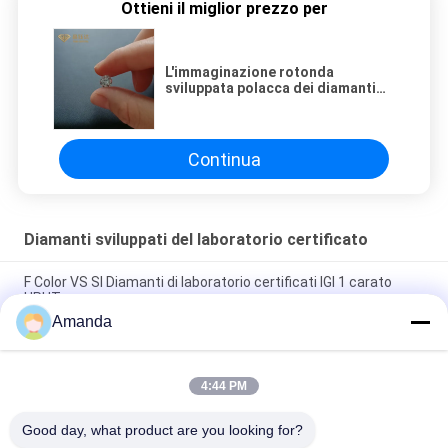
Ottieni il miglior prezzo per
L'immaginazione rotonda
sviluppata polacca dei diamanti
del laboratorio certificato di
colore di DEF ha tagliato bianco
Continua
Diamanti sviluppati del laboratorio certificato
F Color VS SI Diamanti di laboratorio certificati IGI 1 carato
HPHT
Amanda
3ct G H Color VS SI HPHT IGI Certificato Diamanti coltivati in
laboratorio
4:44 PM
1 laboratorio di carati di carati 1,5 sviluppato ha certificato il
colore dei diamanti HIJ CONTRO il SI
Good day, what product are you looking for?