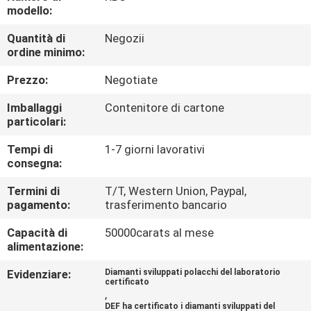
CONTROLLO
modello:
DI
Quantità di
Negozii
ordine minimo:
QUALITÀ
Prezzo:
Negotiate
CONTATTICI
Imballaggi
Contenitore di cartone
particolari:
NOTIZIE
Tempi di
1-7 giorni lavorativi
consegna:
CASI
Termini di
T/T, Western Union, Paypal,
pagamento:
trasferimento bancario
MAPPA
Capacità di
50000carats al mese
alimentazione:
DEL
Evidenziare:
Diamanti sviluppati polacchi del laboratorio
SITO
certificato
,
DEF ha certificato i diamanti sviluppati del